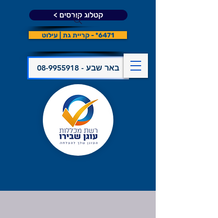
קטלוג קורסים >
6471* - קריית גת | עילוט
08-9955918 - באר שבע