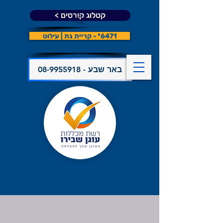
קטלוג קורסים >
6471* - קריית גת | עילוט
08-9955918 - באר שבע