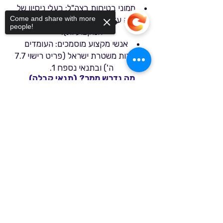
ממוני בטיחות בצה"ל: בעלי ניסיון של
Come and share with more
שנה עד שנתיים (בהתאם להנחיות
people!
המקצועיות).
אנשי מקצוע מוסמכים: העומדים
בהגדרות משטרת ישראל (פריט רישוי 7.7
ה') ובתנאי נספח 1.
מה נדרש ממך? (תנאי קבלה)
אנחנו מחפשים את המקצוענים ביותר.
Sorry, the checkout page does not
תהליך הקבלה כולל:
support sharing
Copied to clipboard
הצגת תעודות: תעודת מקצוע "ממונה
בטיחות בעבודה" ואישורי ניסיון רלוונטיים.
ועדת קבלה: ראיון אישי לבחינת הניסיון
המקצועי והתאמה לתפקיד.
שימו לב: יש להעביר את כלל המסמכים
למזכירות המכללה לפני מועד הוועדה.
פרטי המסלול:
תעודה: תעודת מקצוע יוקרתית מטעם
משרד הכלכלה.
משך הלימודים: כ-7 חודשים של הכשרה