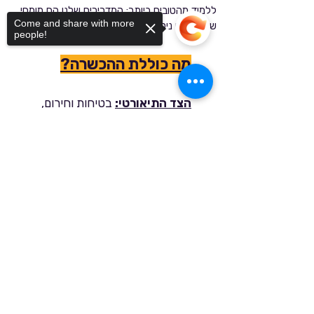
ללמוד מהטובים ביותר: המדריכים שלנו הם מומחי
Come and share with more
שטח בעלי ניסיון רב בהדרכה והפעלת עגורנים.
people!
מה כוללת ההכשרה?
הצד התיאורטי:
בטיחות וחירום,
מכניקה, הידראוליקה ושיטות
Sorry, the checkout page does not
תקשורת ושינוע מטענים.
support sharing
Copied to clipboard
הצד המעשי:
סימולציות של מצבי
קיצון, הרמת משאות כבדים ותרגול
שליטה מלאה בכלי.