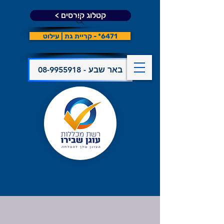
קטלוג קורסים >
6471* - קריית גת | עילוט
08-9955918 - באר שבע