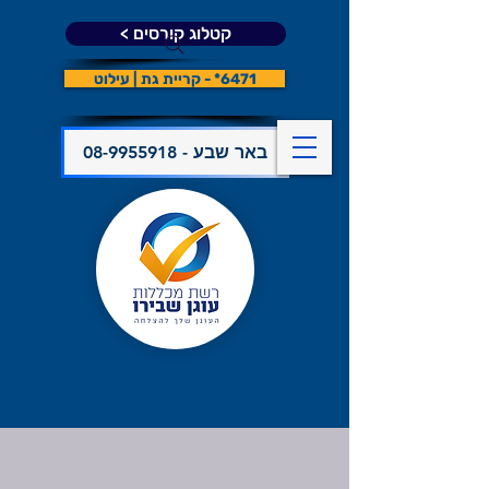
קטלוג קורסים >
6471* - קריית גת | עילוט
08-9955918 - באר שבע