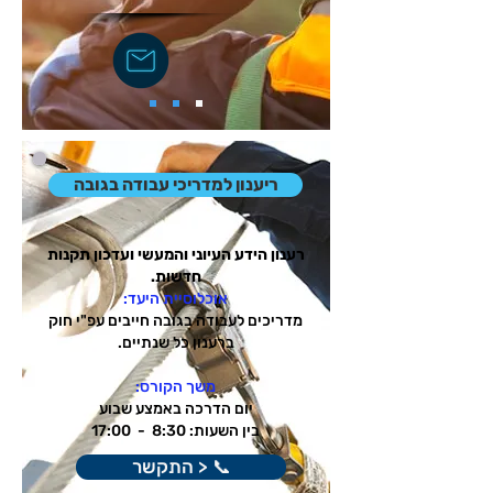
ריענון למדריכי עבודה בגובה
רענון הידע העיוני והמעשי ועדכון תקנות
חדשות.
אוכלוסיית היעד:
מדריכים לעבודה בגובה חייבים עפ"י חוק
ברענון כל שנתיים.
משך הקורס:
יום הדרכה באמצע שבוע
בין השעות: 8:30 - 17:00
📞 < התקשר