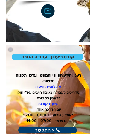
קורס ריענון - עבודה בגובה
רענון הידע העיוני והמעשי ועדכון תקנות
חדשות.
אוכלוסיית היעד:
מדריכים לעבודה בגובה חייבים עפ"י חוק
ברענון כל שנה.
משך הקורס:
יום הדרכה אחד:
באמצע שבוע - 08:00 - 15:00
ביום שישי - 07:00 - 14:00
📞 < התקשר