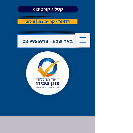
קטלוג קורסים >
6471* - קריית גת | עילוט
08-9955918 - באר שבע