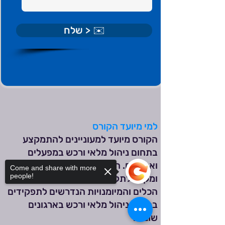
✉️ < שלח
למי מיועד הקורס
הקורס מיועד למעוניינים להתמקצע
בתחום ניהול מלאי ורכש במפעלים
וארגונים. הקורס מותאם לדרישות השוק
Come and share with more
people!
ומקנה לתלמידים הן את הידע והן את
הכלים והמיומנויות הנדרשים לתפקידים
בתחום ניהול מלאי ורכש בארגונים
שונים.