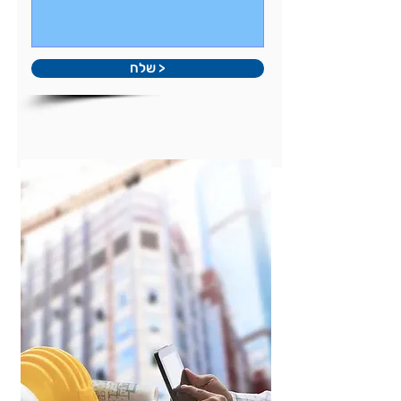
< שלח