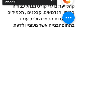
people!
קהל יעד:
בוגרי קורס מנהל עבודה
בבניין, הנדסאים, קבלנים , תלמידים
לפני ועדות הסמכה ולכל עובד
בתחום
הבנייה אשר מעוניין לדעת
קריאת תוכניות ברמה גבוה.
Sorry, the checkout page does not
support sharing
Copied to clipboard
מתכונת הקורס
עשרה מפגשים בימי לימוד: ב' + ד'
שעות לימוד: 30
מסלול ערב ב"ש 21:00 - 17:45
שפה הקורס והחומר הלימודי בשפה
העברית בלבד