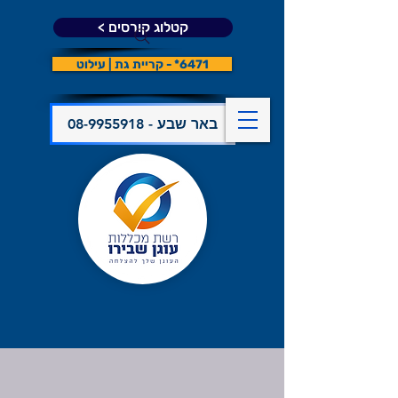
קטלוג קורסים >
6471* - קריית גת | עילוט
08-9955918 - באר שבע