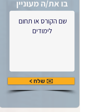
בו את/ה מעוניין
✉️ שלח >