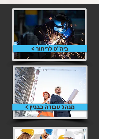
ביה"ס לריתוך >
מנהל עבודה בבניין >