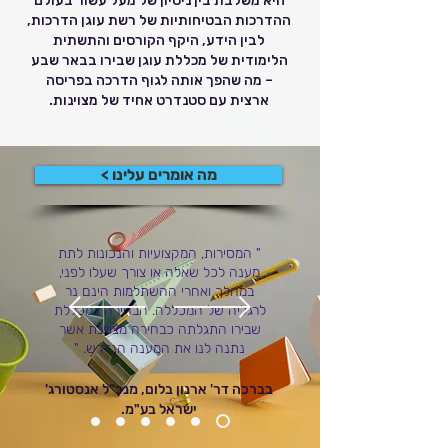
היא משלבת בין ניסיון של מעל עשור בעולם
ההדרכות הבטיחותיות של רשת עוגן הדרכות,
לבין הידע, היקף הקורסים והתשתית
הלימודית של מכללת עוגן שבירו בבאר שבע
– מה שהפך אותה לגוף הדרכה בפריסה
ארצית עם סטנדרט אחיד של מצוינות.
מה אומרים עלינו >
" המסירות, המקצועיות והנכונות לתת
מענה לכל שאלה או צורך שעלו לפני,
במהלך ואחרי ההשתלמות הינם נר
לרגליה של המכללה. הבחירה במכללת
שבירו התגלתה כבחירה מצויינת אשר
נתנה לנו את המענה הנדרש. "
בברכה דר' ארנון בלום, מנכ"ל אנסטורג'
ישראל בע"מ.