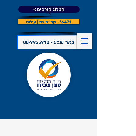
קטלוג קורסים >
6471* - קריית גת | עילוט
08-9955918 - באר שבע