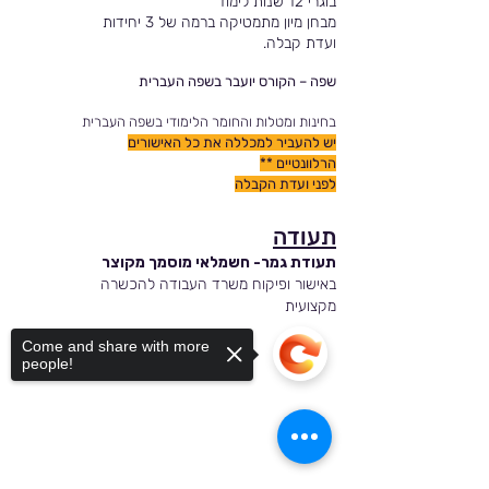
בוגרי 12 שנות לימוד
מבחן מיון
מתמטיקה
ברמה של 3 יחידות
ועדת קבלה.
שפה – הקורס יועבר בשפה העברית
בחינות ומטלות והחומר הלימודי בשפה העברית
יש להעביר למכללה את כל האישורים
הרלוונטיים **
לפני ועדת הקבלה
תעודה
תעודת גמר- חשמלאי מוסמך מקוצר
באישור ופיקוח משרד העבודה להכשרה
מקצועית
Come and share with more
people!