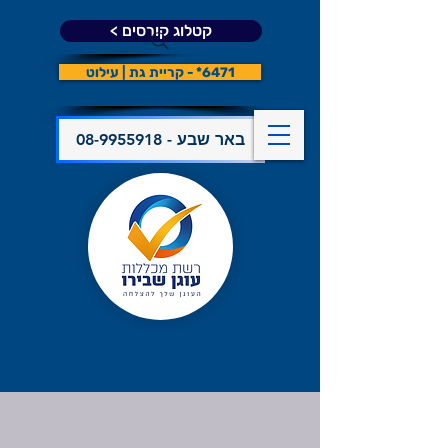
קטלוג קורסים >
6471* - קריית גת | עילוט
08-9955918 - באר שבע