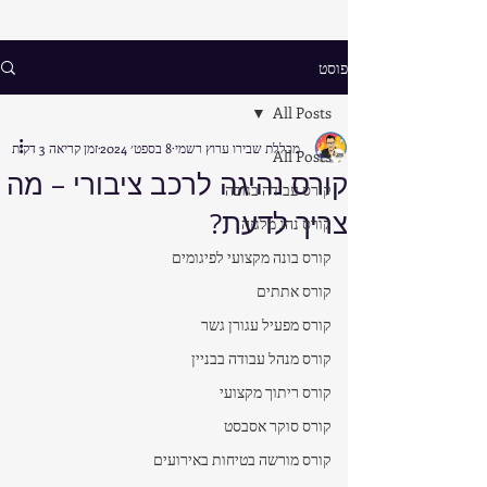
פוסט
All Posts
מכללת שבירו ערוץ רשמי
8 בספט׳ 2024
זמן קריאה 3 דקות
All Posts
קורס נהיגה לרכב ציבורי – מה
קורס עבודה בגובה
צריך לדעת?
קורס נהג מלגזה
קורס בונה מקצועי לפיגומים
קורס אתתים
קורס מפעיל עגורן גשר
קורס מנהל עבודה בבניין
קורס ריתוך מקצועי
קורס סוקר אסבסט
קורס מורשה בטיחות באירועים