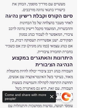
מעשיים עם מדריך מוסמך, הבוחן את 
כישוריו בתנאי נהיגה מורכבים.
סיום הקורס וקבלת רישיון נהיגה
לאחר מעבר בהצלחה של כל הבחינות 
וההכשרות, המועמד מקבל רישיון נהיגה לרכב 
ציבורי, המאפשר לו לעבוד כנהג במגוון 
תפקידים. ישנן אפשרויות תעסוקה רבות, בין 
אם כנהג עצמאי (כמו נהג מונית) ובין אם כשכיר 
בחברת תחבורה ציבורית.
היתרונות והאתגרים במקצוע 
הנהיגה הציבורית
העבודה כנהג רכב ציבורי יכולה להיות מתגמלת 
מאוד, בעיקר בשל האינטראקציה עם אנשים, 
תחושת התרומה לקהילה והגמישות בשעות 
העבודה. עם זאת, היא גם מאתגרת בשל 
הדרישות הגבוהות לבטיחות, העבודה בשעות 
Come and share with more
people!
לא שגרתיות, וההתמודדות עם לחצים כמו 
עומסי תנועה, נסיעות ממושכות והתנהלות עם 