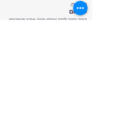
קהל מגוון.
לסיכום
קורס נהיגה לרכב ציבורי מציב אתגר משמעותי 
בפני המועמדים, ומעניק להם כלים להצלחה 
Sorry, the checkout page does not
במקצוע שהוא לא רק טכני, אלא גם בעל 
support sharing
Copied to clipboard
ממדים אנושיים ורגולטוריים מורכבים. לאחר 
סיום הקורס והכשרה מקצועית, הנהג זוכה 
להיות חלק ממערכת תחבורה ציבורית חשובה, 
המסייעת למיליוני אנשים להגיע ליעדם בכל יום.
פוסטים אחרונים
הצג הכול