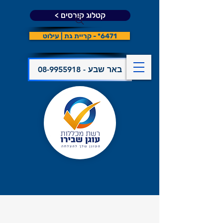
קטלוג קורסים >
6471* - קריית גת | עילוט
08-9955918 - באר שבע