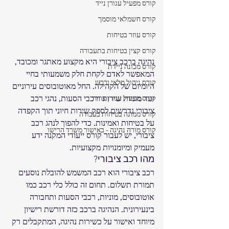
קורס מפעיל עגורן נייד
קורס חשמלאי מוסמך
קורס עוזר בטיחות
קורס קצין בטיחות בתעבורה
נהיגה ברכב ציבורי היא מקצוע מאתגר ומכובד, 
קורס מכונה ניידת
המאפשר לאדם לקחת חלק משמעותי בחיי 
קורס ניהול מלאי ורכש
היומיום של הקהילה. החל מאוטובוסים עירוניים 
ועד מוניות שירות ורכבי הסעות, נהגי רכב 
קורס מפעיל עגורן צריח
ציבורי נדרשים לספק שירות חיוני תוך הקפדה 
קורס ממונה בטיחות בעבודה
על בטיחות ואמינות. כדי להפוך לנהג רכב 
קורס מורה נהיגה - באישור משרד הרישו
ציבורי, יש לעבור קורס ייעודי המקנה ידע 
מעמיק ומיומנויות מקצועיות.
מהו רכב ציבורי?
רכב ציבורי הוא רכב המשמש להובלת נוסעים 
תמורת תשלום. תחום זה כולל כלי רכב כמו 
אוטובוסים, מוניות, רכבי הסעות ותחבורה 
בינעירונית. הנהיגה ברכב כזה דורשת רישיון 
מיוחד ואישור על כשירות נהיגה, המתקבלים רק 