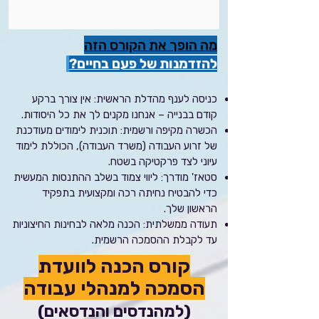
מה הופך את הקורס הזה
להזדמנות של פעם בחיים?
כניסה לענף מהדלת הראשית: אין צורך ברקע
קודם בבנייה – אנחנו מקנים לך את כל היסודות.
הכשרה מקיפה ורשמית: תוכנית לימודים מעודכנת
של זרוע העבודה (משרד העבודה), הכוללת לימוד
עיוני לצד פרקטיקה בשטח.
סטאז' מודרך: ליווי צמוד בשלב ההתנסות המעשית
כדי להבטיח נחיתה רכה ומקצועית בתפקיד
הראשון שלך.
תעודה ממשלתית: הכנה מלאה לבחינות החיצוניות
עד לקבלת ההסמכה הרשמית.
קורס הכנה לוועדת
הסמכה למנהלי עבודה
(למהנדסים והנדסאים)