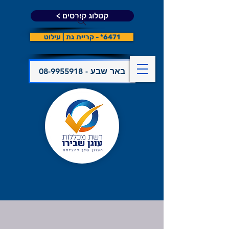
קטלוג קורסים >
6471* - קריית גת | עילוט
08-9955918 - באר שבע