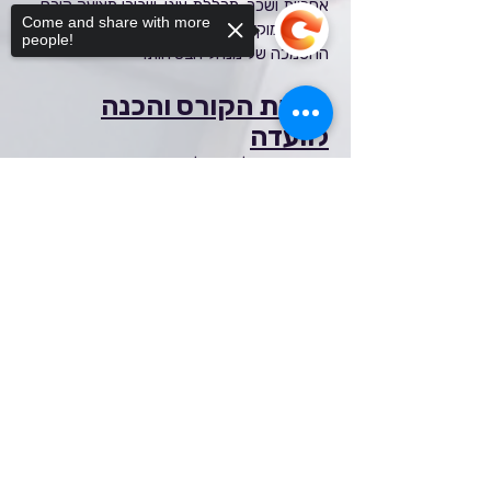
אחריות ושכר. מכללת עוגן-שבירו מציעה קורס
Come and share with more
הכנה ממוקד המיועד לעבור בהצלחה את ועדת
people!
ההסמכה של מנהל הבטיחות.
מטרת הקורס והכנה
לוועדה
הקורס נועד לגשר על הפער שבין הידע האקדמי
לבין דרישות הבטיחות והניהול המעשיות בשטח,
Sorry, the checkout page does not
תוך התמקדות ב:
support sharing
Copied to clipboard
מעבר ועדת בוחנים: הכנה אינטנסיבית
וממוקדת למבחני וועדת ההסמכה.
בטיחות בבנייה: העמקת הידע בתקנות מנהל
הבטיחות והבריאות התעסוקתית.
אחריות מנהל עבודה: הבנת הסמכויות
המשפטיות והמקצועיות של מנהל העבודה באתר.
למי הקורס מיועד? (תנאי
סף)
המסלול מיועד לאנשי מקצוע בעלי רקע אקדמי
מתאים:
מהנדסים או הנדסאים אזרחיים (בעלי