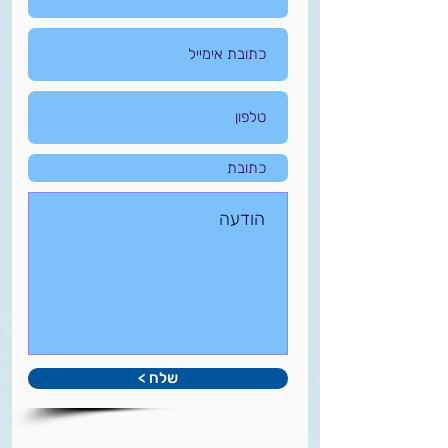
שלח >