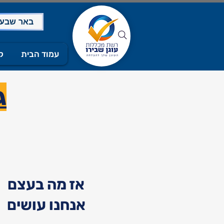
08-9955918 - באר שבע
וך
סים בבאר שבע
עמוד הבית
ק
ג
אז מה בעצם
אנחנו עושים