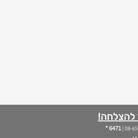
 להצלחה!
6471 *