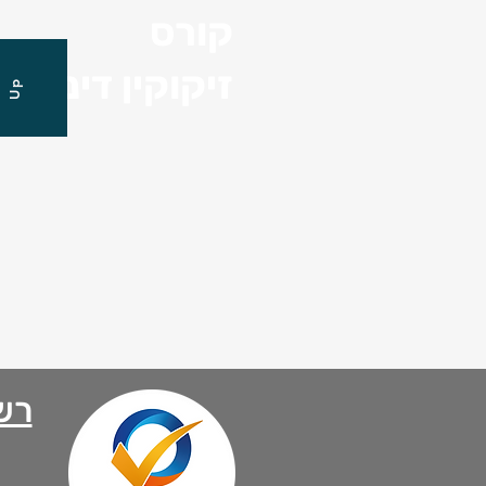
קורס
זיקוקין דינור
Up
רש