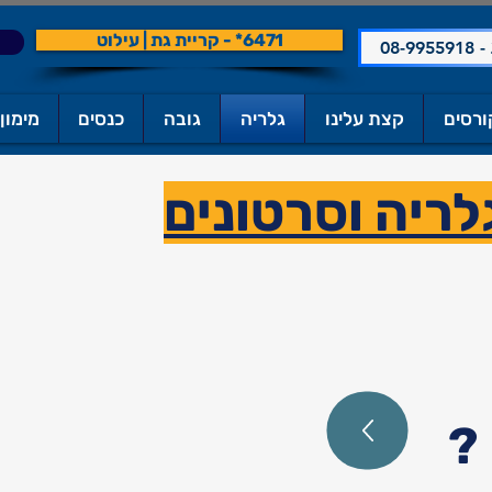
6471* - קריית גת | עילוט
ורסים
קצת עלינו
גלריה
גובה
כנסים
מימון
לריה וסרטונים
?