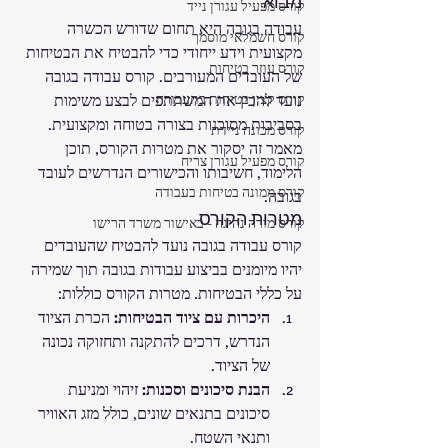
מבוא
קורס מפעיל עגורן נייד
עבודה בגובה היא תחום שדורש הכשרה 
קורס חשמלאי מוסמך
מקצועית וידע ייחודי כדי להבטיח את הבטיחות 
קורס עוזר בטיחות
של העובדים המעורבים. קורס עבודה בגובה 
קורס קצין בטיחות בתעבורה
נועד להכין את המשתתפים לבצע משימות 
בסביבות מסוכנות בצורה בטוחה ומקצועית. 
קורס מכונה ניידת
מאמר זה יסקור את מטרות הקורס, תוכן 
קורס מפעיל עגורן צריח
הלימוד, חשיבותו והכישורים הנדרשים לעובד 
קורס ממונה בטיחות בעבודה
בגובה.
מטרות הקורס
קורס מורה נהיגה - באישור משרד הרישו
קורס עבודה בגובה נועד להבטיח שהעובדים 
יהיו מיומנים בביצוע עבודות בגובה תוך שמירה 
על כללי הבטיחות. מטרות הקורס כוללות:
היכרות עם ציוד הבטיחות:
 הכרת הציוד 
הנדרש, דרכים להתקנה ותחזוקה נכונה 
של הציוד.
הבנת סיכונים וסכנות:
 זיהוי ומניעת 
סיכונים בתנאים שונים, כולל מזג האוויר 
ותנאי השטח.