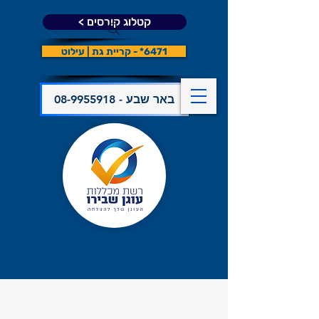
קטלוג קורסים >
6471* - קריית גת | עילוט
08-9955918 - באר שבע