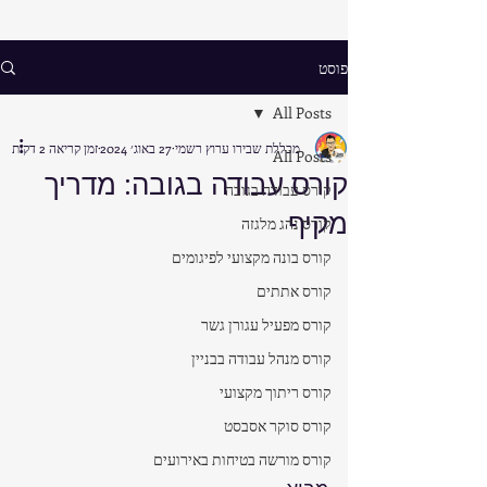
פוסט
All Posts
מכללת שבירו ערוץ רשמי
27 באוג׳ 2024
זמן קריאה 2 דקות
All Posts
קורס עבודה בגובה: מדריך
קורס עבודה בגובה
מקיף
קורס נהג מלגזה
קורס בונה מקצועי לפיגומים
קורס אתתים
קורס מפעיל עגורן גשר
קורס מנהל עבודה בבניין
קורס ריתוך מקצועי
קורס סוקר אסבסט
קורס מורשה בטיחות באירועים