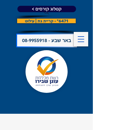
קטלוג קורסים >
6471* - קריית גת | עילוט
08-9955918 - באר שבע