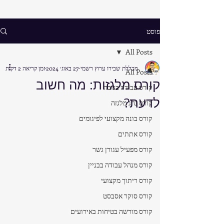
פוסט
All Posts
מכללת שבירו ערוץ רשמי
27 באוג׳ 2024
זמן קריאה 2 דקות
All Posts
קורס מלגזות: מה חשוב
קורס עבודה בגובה
לדעת?
קורס נהג מלגזה
קורס בונה מקצועי לפיגומים
קורס אתתים
קורס מפעיל עגורן גשר
קורס מנהל עבודה בבניין
קורס ריתוך מקצועי
קורס סוקר אסבסט
קורס מורשה בטיחות באירועים