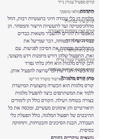
קורס מפעיל עגורן נייד
הקדמה
קורס חשמלאי מוסמך
מלגזות הן כלי עבודה חיוני בתעשיות רבות, החל 
קורס עוזר בטיחות
מהלוגיסטיקה ועד לתעשיות הייצור והמסחר. הן 
קורס קצין בטיחות בתעבורה
מאפשרות להרים ולהעביר משאות כבדים 
קורס מכונה ניידת
בצורה יעילה ובטוחה, דבר שמייעל את 
התהליכים ומפחית את הסיכון לפגיעות. עם 
קורס ניהול מלאי ורכש
זאת, התפעול שלהן דורש מיומנות וידע מקצועי, 
קורס מפעיל עגורן צריח
ולכן קורס מלגזות הוא חלק בלתי נפרד 
קורס ממונה בטיחות בעבודה
מההכשרה הנדרשת למי שרוצה להפעיל אותן.
מהו קורס מלגזות?
קורס מורה נהיגה - באישור משרד הרישו
קורס מלגזות הוא הכשרה מקצועית המיועדת 
ללמד את המשתתפים כיצד להפעיל מלגזות 
בצורה בטוחה ויעילה. הקורס כולל הן לימודים 
תיאורטיים והן אימונים מעשיים, ומכסה את כל 
ההיבטים של תפעול המלגזה, כולל הפעלת כלי 
העבודה, הבנת הסיכונים והבטיחות, ותחזוקה 
בסיסית.
נושאים עיקריים בקורס