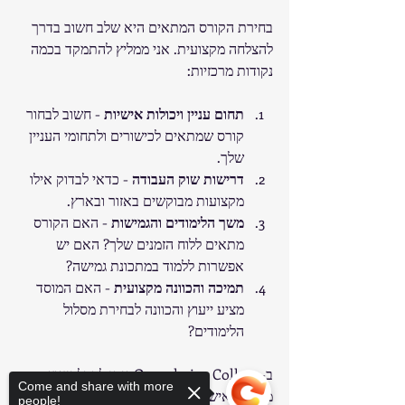
בחירת הקורס המתאים היא שלב חשוב בדרך 
להצלחה מקצועית. אני ממליץ להתמקד בכמה 
נקודות מרכזיות:
תחום עניין ויכולות אישיות
 - חשוב לבחור 
קורס שמתאים לכישורים ולתחומי העניין 
שלך.
דרישות שוק העבודה
 - כדאי לבדוק אילו 
מקצועות מבוקשים באזור ובארץ.
משך הלימודים והגמישות
 - האם הקורס 
מתאים ללוח הזמנים שלך? האם יש 
אפשרות ללמוד במתכונת גמישה?
תמיכה והכוונה מקצועית
 - האם המוסד 
מציע ייעוץ והכוונה לבחירת מסלול 
הלימודים?
ב-Ogenshviro College ניתן לקבל ייעוץ 
Come and share with more
מקצועי אישי שיעזור לך לבחור את המסלול 
people!