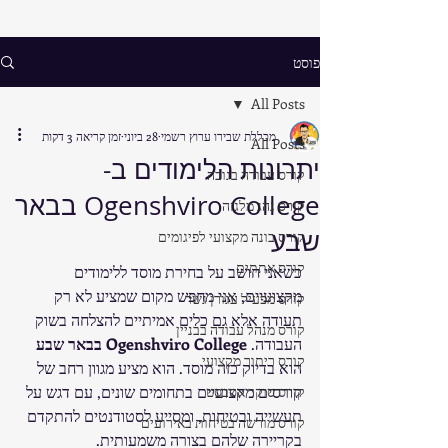
פוסט
All Posts
מכללת שבירו ערוץ רשמי
28 ביוני
זמן קריאה 3 דקות
All Posts
יתרונות הלימודים ב-
קורס עבודה בגובה
Ogenshviro College בבאר
קורס נהג מלגזה
שבע
קורס בונה מקצועי לפיגומים
קורס אתתים
כשאני חושב על בחירת מוסד ללימודים 
מקצועיים, אני מחפש מקום שמציע לא רק 
קורס מפעיל עגורן גשר
תעודה אלא גם כלים אמיתיים להצלחה בשוק 
קורס מנהל עבודה בבניין
העבודה. 
Ogenshviro College בבאר שבע
קורס ריתוך מקצועי
הוא בדיוק כזה מוסד. הוא מציע מגוון רחב של 
קורסים מקצועיים בתחומים שונים, עם דגש על 
קורס סוקר אסבסט
תעשייה ובטיחות, ומסייע לסטודנטים להתקדם 
קורס מורשה בטיחות באירועים
בקריירה שלהם בצורה משמעותית.