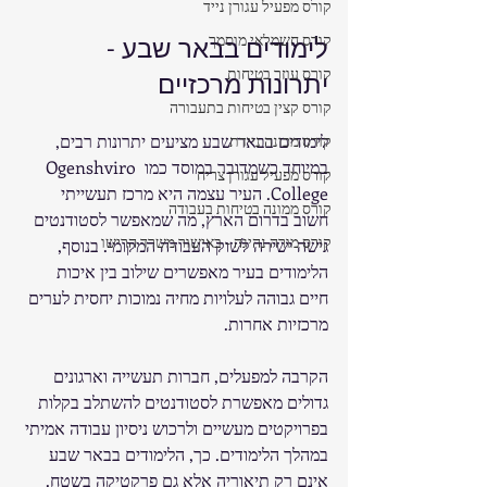
קורס מפעיל עגורן נייד
קורס חשמלאי מוסמך
לימודים בבאר שבע - 
קורס עוזר בטיחות
יתרונות מרכזיים
קורס קצין בטיחות בתעבורה
לימודים בבאר שבע מציעים יתרונות רבים, 
קורס מכונה ניידת
במיוחד כשמדובר במוסד כמו Ogenshviro 
קורס מפעיל עגורן צריח
College. העיר עצמה היא מרכז תעשייתי 
קורס ממונה בטיחות בעבודה
חשוב בדרום הארץ, מה שמאפשר לסטודנטים 
קורס מורה נהיגה - באישור משרד הרישו
גישה ישירה לשוק העבודה המקומי. בנוסף, 
הלימודים בעיר מאפשרים שילוב בין איכות 
חיים גבוהה לעלויות מחיה נמוכות יחסית לערים 
מרכזיות אחרות.
הקרבה למפעלים, חברות תעשייה וארגונים 
גדולים מאפשרת לסטודנטים להשתלב בקלות 
בפרויקטים מעשיים ולרכוש ניסיון עבודה אמיתי 
במהלך הלימודים. כך, הלימודים בבאר שבע 
אינם רק תיאוריה אלא גם פרקטיקה בשטח.