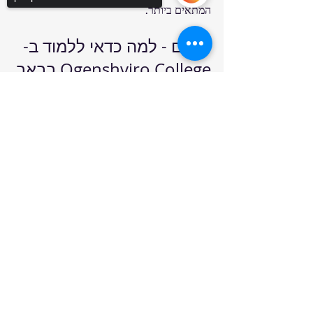
המתאים ביותר.
סיכום - למה כדאי ללמוד ב-
Ogenshviro College בבאר 
שבע?
Sorry, the checkout page does not
support sharing
Copied to clipboard
לימודים ב-Ogenshviro College בבאר שבע 
מציעים שילוב מנצח של איכות, מקצועיות, 
ותמיכה אישית. המוסד מתמקד בהכשרה 
מעשית שמכינה את הסטודנטים לעבודה 
אמיתית בתעשייה ובתחום הבטיחות. בנוסף, 
המיקום בבאר שבע מאפשר גישה נוחה לשוק 
העבודה המקומי והארצי.
אם אתם מחפשים מוסד שמציע קורסים 
מקצועיים עם דגש על תעסוקה, אני ממליץ 
לבחון את האפשרויות ב-
ogenshviro-