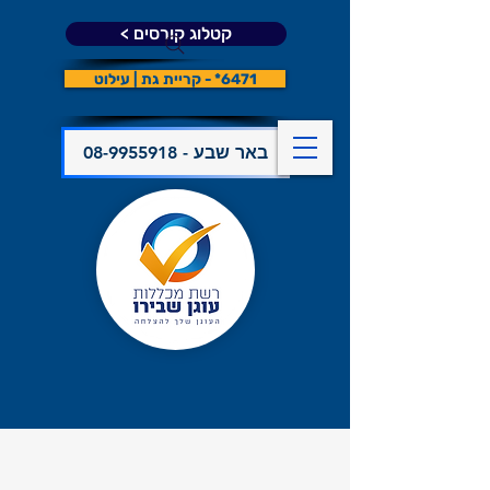
קטלוג קורסים >
6471* - קריית גת | עילוט
08-9955918 - באר שבע